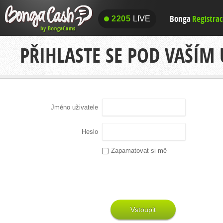
Bonga
Registra
2205
LIVE
2205
LIVE
PŘIHLASTE SE POD VAŠÍM
Jméno uživatele
Heslo
Zapamatovat si mě
Vstoupit