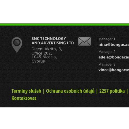
Manager 1
Manager 2
Manager 3
Termíny služeb
|
Ochrana osobních údajů
|
2257 politika
Kontaktovat