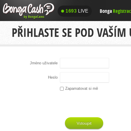
Bonga
Registra
1693
LIVE
1693
LIVE
PŘIHLASTE SE POD VAŠÍM
Jméno uživatele
Heslo
Zapamatovat si mě
Vstoupit