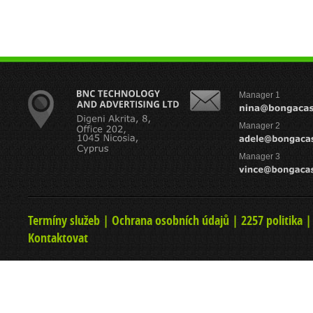
Manager 1
Manager 2
Manager 3
Termíny služeb
|
Ochrana osobních údajů
|
2257 politika
Kontaktovat