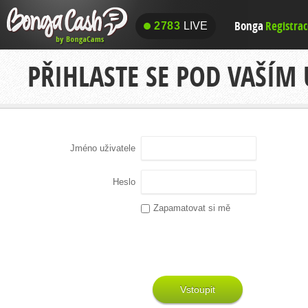
Bonga
Registra
2783
LIVE
2783
LIVE
PŘIHLASTE SE POD VAŠÍM
Jméno uživatele
Heslo
Zapamatovat si mě
Vstoupit