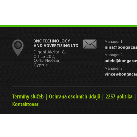
Manager 1
Manager 2
Manager 3
Termíny služeb
|
Ochrana osobních údajů
|
2257 politika
Kontaktovat