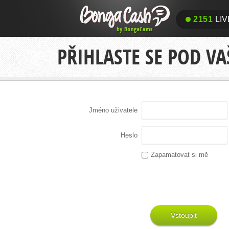
2151
LIV
PŘIHLASTE SE POD V
Jméno uživatele
Heslo
Zapamatovat si mě
Vstoupit