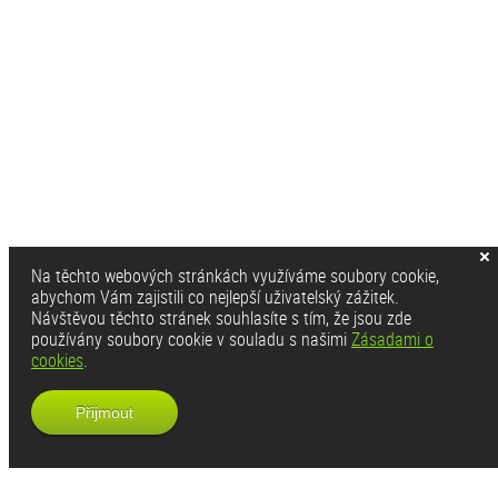
Na těchto webových stránkách využíváme soubory cookie,
abychom Vám zajistili co nejlepší uživatelský zážitek.
Návštěvou těchto stránek souhlasíte s tím, že jsou zde
používány soubory cookie v souladu s našimi
Zásadami o
cookies
.
Přijmout