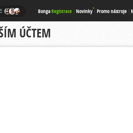
Bonga
Registrace
Novinky
Promo nástroje
E
AŠÍM ÚČTEM