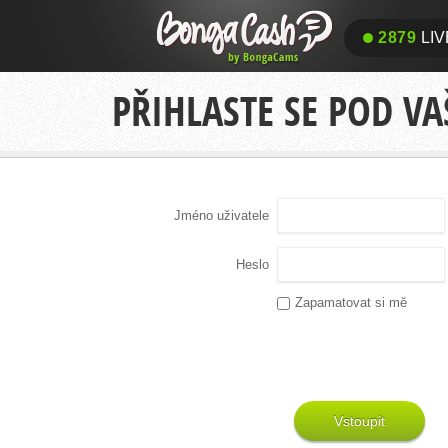
2879
LIV
PŘIHLASTE SE POD V
Jméno uživatele
Heslo
Zapamatovat si mě
Vstoupit