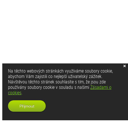
Na těchto webových stránkách využíváme soubory cookie,
abychom Vám zajistili co nejlepší uživatelský zážitek.
Návštěvou těchto stránek souhlasíte s tím, že jsou zde
používány soubory cookie v souladu s našimi
Zásadami o
cookies
.
Přijmout