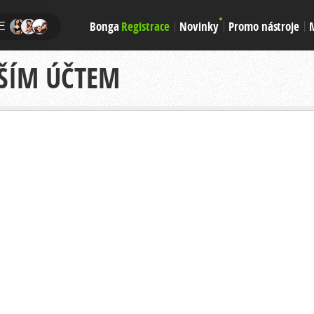
Bonga
Registrace
Novinky
Promo nástroje
E
AŠÍM ÚČTEM