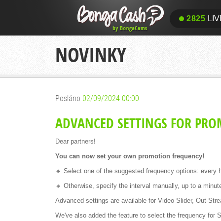
2825
LIV
NOVINKY
Posláno
02/09/2024 00:00
ADVANCED SETTINGS FOR PRO
Dear partners!
You can now set your own promotion frequency!
🔸 Select one of the suggested frequency options: every ho
🔸 Otherwise, specify the interval manually, up to a minut
Advanced settings are available for Video Slider, Out-Str
We've also added the feature to select the frequency for