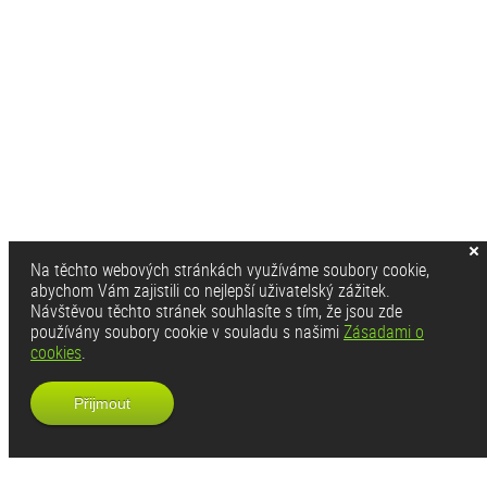
Na těchto webových stránkách využíváme soubory cookie,
abychom Vám zajistili co nejlepší uživatelský zážitek.
Návštěvou těchto stránek souhlasíte s tím, že jsou zde
používány soubory cookie v souladu s našimi
Zásadami o
cookies
.
Přijmout